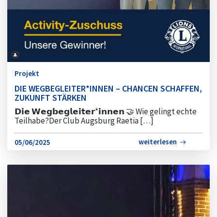
Projekt
DIE WEGBEGLEITER*INNEN – CHANCEN SCHAFFEN,
ZUKUNFT STÄRKEN
𝗗𝗶𝗲 𝗪𝗲𝗴𝗯𝗲𝗴𝗹𝗲𝗶𝘁𝗲𝗿*𝗶𝗻𝗻𝗲𝗻 🤝 Wie gelingt echte
Teilhabe?Der Club Augsburg Raetia […]
weiterlesen
05/06/2025