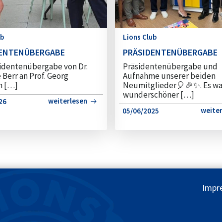
ub
Lions Club
DENTENÜBERGABE
PRÄSIDENTENÜBERGABE
sidentenübergabe von Dr.
Präsidentenübergabe und
Berr an Prof. Georg
Aufnahme unserer beiden
n […]
Neumitglieder🎈🎉✨️. Es wa
wunderschöner […]
weiterlesen
26
weite
05/06/2025
Impr