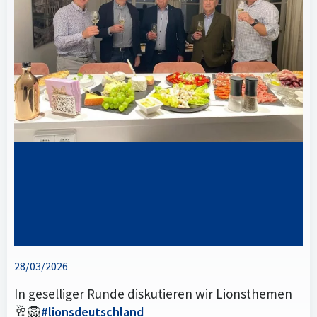
28/03/2026
In geselliger Runde diskutieren wir Lionsthemen
🥂🦁
#lionsdeutschland